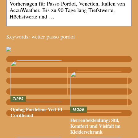
Vorhersagen für Passo Pordoi, Venetien, Italien von
AccuWeather. Bis zu 90 Tage lang Tiefstwerte,
Höchstwerte und …
Keywords: wetter passo pordoi
TIPPS
Opdag Fordelene Ved Et
MODE
Cordhemd
Herrenbekleidung: Stil,
Komfort und Vielfalt im
Kleiderschrank