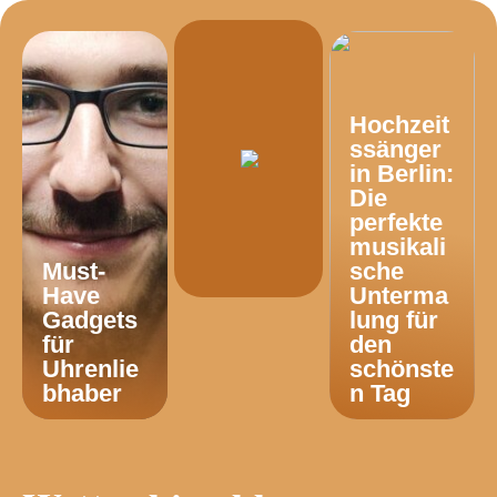
Hochzeit
ssänger
in Berlin:
Die
perfekte
musikali
Must-
sche
Have
Unterma
Gadgets
lung für
für
den
Uhrenlie
schönste
bhaber
n Tag