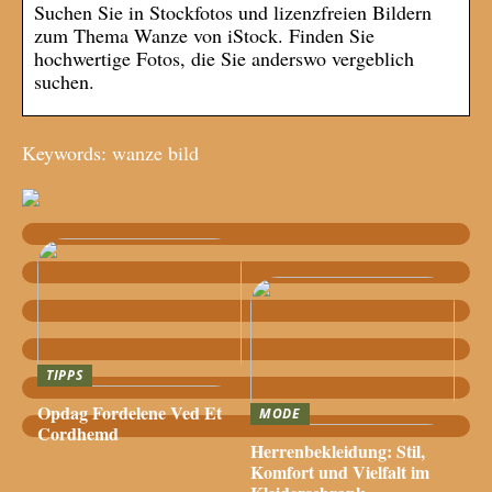
Suchen Sie in Stockfotos und lizenzfreien Bildern
zum Thema Wanze von iStock. Finden Sie
hochwertige Fotos, die Sie anderswo vergeblich
suchen.
Keywords: wanze bild
TIPPS
Opdag Fordelene Ved Et
MODE
Cordhemd
Herrenbekleidung: Stil,
Komfort und Vielfalt im