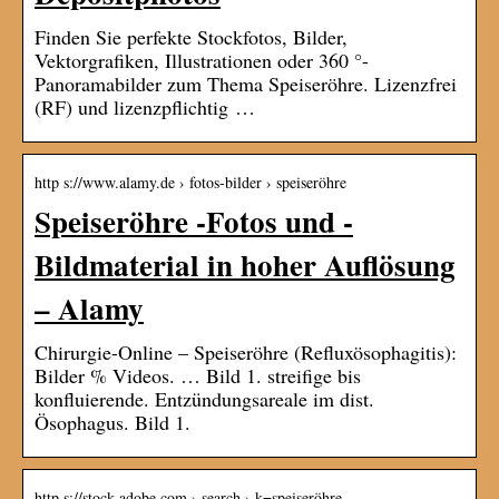
Finden Sie perfekte Stockfotos, Bilder,
Vektorgrafiken, Illustrationen oder 360 °-
Panoramabilder zum Thema Speiseröhre. Lizenzfrei
(RF) und lizenzpflichtig …
http s://www.alamy.de › fotos-bilder › speiseröhre
Speiseröhre -Fotos und -
Bildmaterial in hoher Auflösung
– Alamy
Chirurgie-Online – Speiseröhre (Refluxösophagitis):
Bilder % Videos. … Bild 1. streifige bis
konfluierende. Entzündungsareale im dist.
Ösophagus. Bild 1.
http s://stock.adobe.com › search › k=speiseröhre