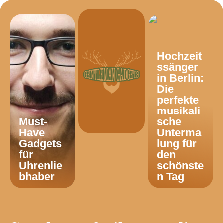
Hochzeit
ssänger
in Berlin:
Die
perfekte
musikali
Must-
sche
Have
Unterma
Gadgets
lung für
für
den
Uhrenlie
schönste
bhaber
n Tag