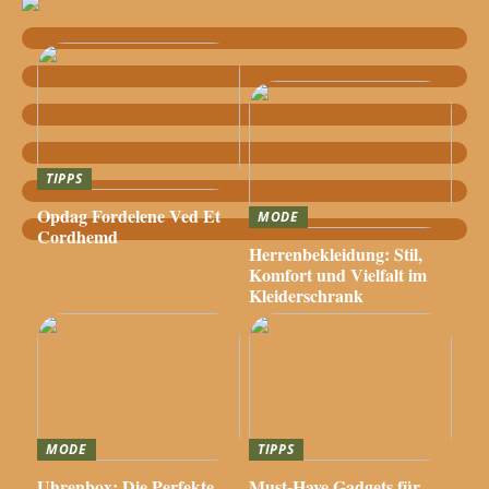
TIPPS
Opdag Fordelene Ved Et
MODE
Cordhemd
Herrenbekleidung: Stil,
Komfort und Vielfalt im
Kleiderschrank
MODE
TIPPS
Uhrenbox: Die Perfekte
Must-Have Gadgets für