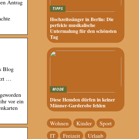
Den Antrag
TIPPS
achte
Hochzeitssänger in Berlin: Die
perfekte musikalische
Untermalung für den schönsten
Tag
us Blog
rzt …
MODE
 geworden
Diese Hemden dürfen in keiner
ihr vor ein
Männer-Garderobe fehlen
enkarten
Wohnen
Kinder
Sport
IT
Freizeit
Urlaub