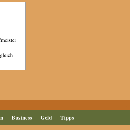
fmeister
 gleich
en
Business
Geld
Tipps