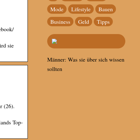
Mode
Lifestyle
Bauen
Business
Geld
Tipps
ebook/
rd sie
Männer: Was sie über sich wissen
sollten
r (26).
lands Top-