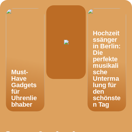
Hochzeit
ssänger
in Berlin:
Die
perfekte
musikali
Must-
sche
Have
Unterma
Gadgets
lung für
für
den
Uhrenlie
schönste
bhaber
n Tag