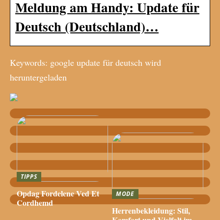
Meldung am Handy: Update für
Deutsch (Deutschland)…
Keywords: google update für deutsch wird
heruntergeladen
TIPPS
Opdag Fordelene Ved Et
MODE
Cordhemd
Herrenbekleidung: Stil,
Komfort und Vielfalt im