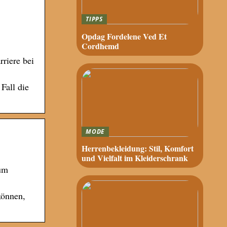
TIPPS
Opdag Fordelene Ved Et
Cordhemd
riere bei
Fall die
MODE
Herrenbekleidung: Stil, Komfort
und Vielfalt im Kleiderschrank
um
können,