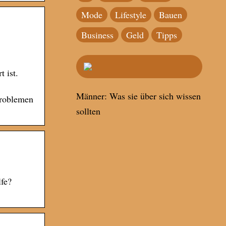
Mode
Lifestyle
Bauen
Business
Geld
Tipps
 ist.
Männer: Was sie über sich wissen
Problemen
sollten
lfe?