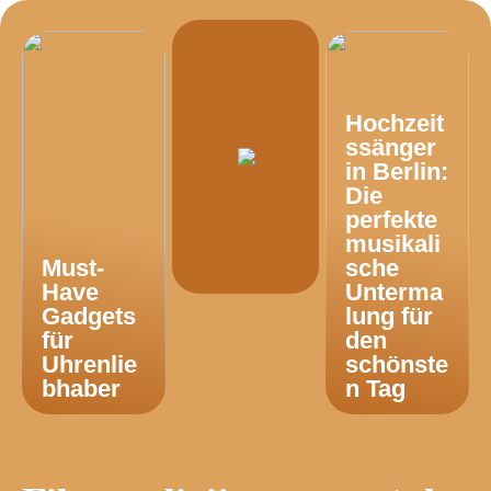
Hochzeit
ssänger
in Berlin:
Die
perfekte
musikali
Must-
sche
Have
Unterma
Gadgets
lung für
für
den
Uhrenlie
schönste
bhaber
n Tag