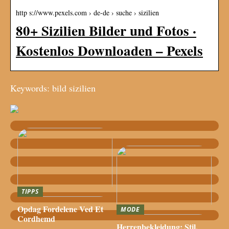
http s://www.pexels.com › de-de › suche › sizilien
80+ Sizilien Bilder und Fotos ·
Kostenlos Downloaden – Pexels
Keywords: bild sizilien
TIPPS
Opdag Fordelene Ved Et
MODE
Cordhemd
Herrenbekleidung: Stil,