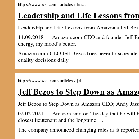
http s://www.wsj.com › articles › lea…
Leadership and Life Lessons fro
Leadership and Life Lessons from Amazon’s Jeff Be
14.09.2018 — Amazon.com CEO and founder Jeff Bezos 
energy, my mood’s better.
Amazon.com CEO Jeff Bezos tries never to schedule a
quality decisions daily.
http s://www.wsj.com › articles › jef…
Jeff Bezos to Step Down as Ama
Jeff Bezos to Step Down as Amazon CEO; Andy Jass
02.02.2021 — Amazon said on Tuesday that he will be
closest lieutenant and the longtime …
The company announced changing roles as it reported 