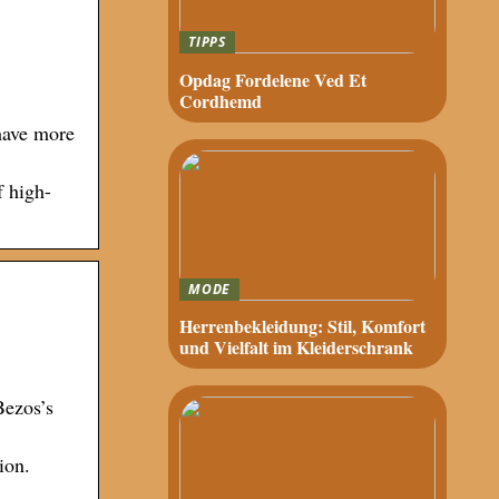
TIPPS
Opdag Fordelene Ved Et
Cordhemd
have more
f high-
MODE
Herrenbekleidung: Stil, Komfort
und Vielfalt im Kleiderschrank
Bezos’s
ion.