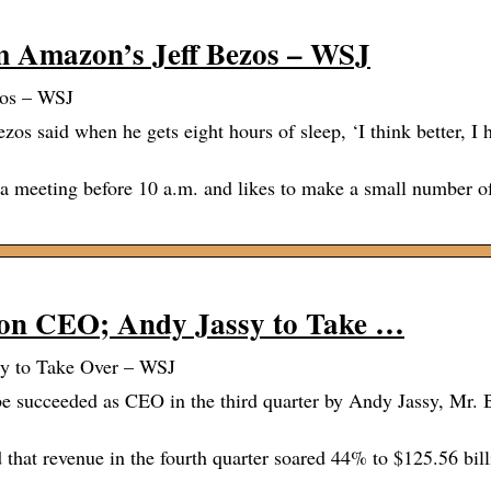
m Amazon’s Jeff Bezos – WSJ
zos – WSJ
said when he gets eight hours of sleep, ‘I think better, I 
 meeting before 10 a.m. and likes to make a small number o
zon CEO; Andy Jassy to Take …
y to Take Over – WSJ
 succeeded as CEO in the third quarter by Andy Jassy, Mr. 
that revenue in the fourth quarter soared 44% to $125.56 bill