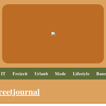
IT
Freizeit
Urlaub
Mode
Lifestyle
Bau
reetjournal