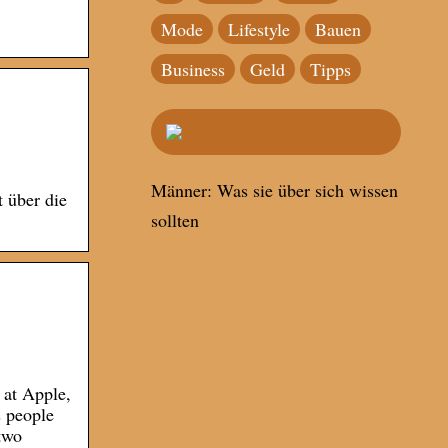
Mode
Lifestyle
Bauen
Business
Geld
Tipps
Männer: Was sie über sich wissen
t über die
sollten
 at Apple,
s people
-two