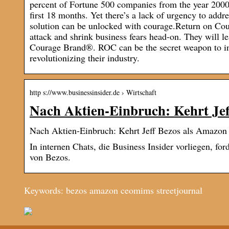
percent of Fortune 500 companies from the year 2000 ar
first 18 months. Yet there’s a lack of urgency to addr
solution can be unlocked with courage.Return on Cour
attack and shrink business fears head-on. They will le
Courage Brand®. ROC can be the secret weapon to in
revolutionizing their industry.
http s://www.businessinsider.de › Wirtschaft
Nach Aktien-Einbruch: Kehrt J
Nach Aktien-Einbruch: Kehrt Jeff Bezos als Amazon
In internen Chats, die Business Insider vorliegen, f
von Bezos.
Keywords: bezos amazon ceomims streetjournal