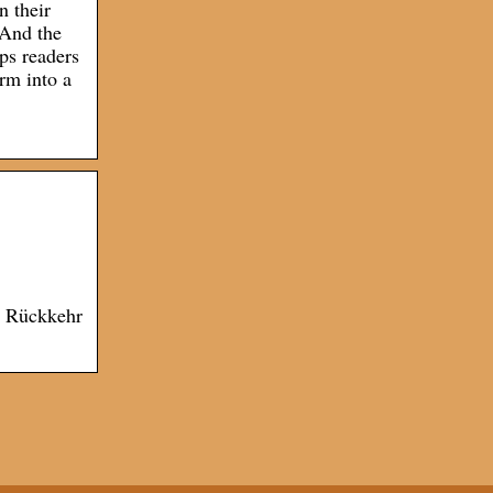
n their
 And the
ps readers
orm into a
ie Rückkehr