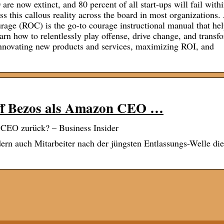
e now extinct, and 80 percent of all start-ups will fail withi
ess this callous reality across the board in most organizations.
age (ROC) is the go-to courage instructional manual that hel
arn how to relentlessly play offense, drive change, and transf
novating new products and services, maximizing ROI, and
eff Bezos als Amazon CEO …
 CEO zurück? – Business Insider
ordern auch Mitarbeiter nach der jüngsten Entlassungs-Welle d