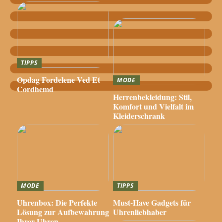
TIPPS
Opdag Fordelene Ved Et
MODE
Cordhemd
Herrenbekleidung: Stil,
Komfort und Vielfalt im
Kleiderschrank
MODE
TIPPS
Uhrenbox: Die Perfekte
Must-Have Gadgets für
Lösung zur Aufbewahrung
Uhrenliebhaber
Ihrer Uhren