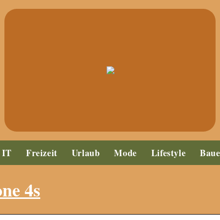
IT
Freizeit
Urlaub
Mode
Lifestyle
Bau
ne 4s