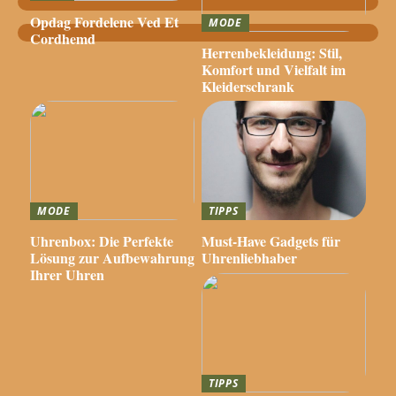
Opdag Fordelene Ved Et
MODE
Cordhemd
Herrenbekleidung: Stil,
Komfort und Vielfalt im
Kleiderschrank
MODE
TIPPS
Uhrenbox: Die Perfekte
Must-Have Gadgets für
Lösung zur Aufbewahrung
Uhrenliebhaber
Ihrer Uhren
TIPPS