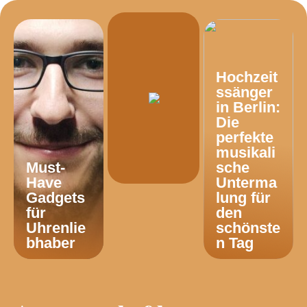
Hochzeit
ssänger
in Berlin:
Die
perfekte
musikali
Must-
sche
Have
Unterma
Gadgets
lung für
für
den
Uhrenlie
schönste
bhaber
n Tag